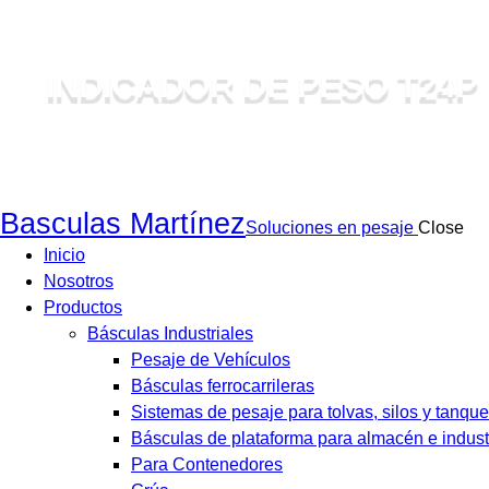
INDICADOR DE PESO T24P
Basculas Martínez
Soluciones en pesaje
Close
Inicio
Nosotros
Productos
Básculas Industriales
Pesaje de Vehículos
Básculas ferrocarrileras
Sistemas de pesaje para tolvas, silos y tanque
Básculas de plataforma para almacén e indust
Para Contenedores