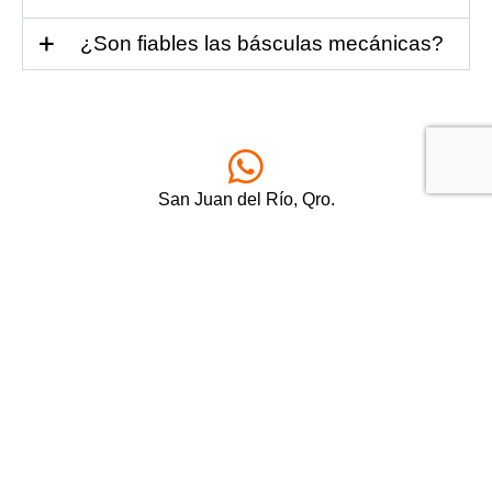
¿Son fiables las básculas mecánicas?
San Juan del Río, Qro.
427 224 3776
Envíanos un correo
info@basculasmartinez.com
Llámanos
427 274 57 69