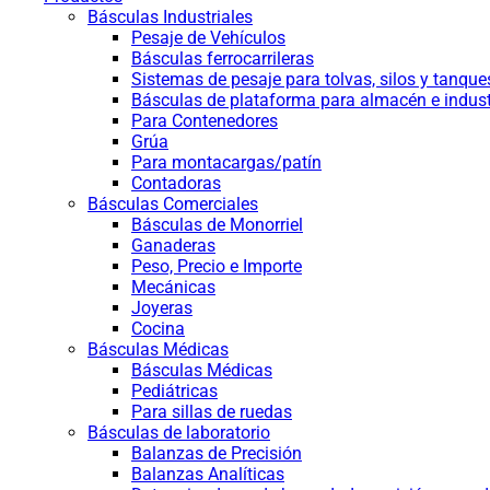
Básculas Industriales
Pesaje de Vehículos
Básculas ferrocarrileras
Sistemas de pesaje para tolvas, silos y tanque
Básculas de plataforma para almacén e indust
Para Contenedores
Grúa
Para montacargas/patín
Contadoras
Básculas Comerciales
Básculas de Monorriel
Ganaderas
Peso, Precio e Importe
Mecánicas
Joyeras
Cocina
Básculas Médicas
Básculas Médicas
Pediátricas
Para sillas de ruedas
Básculas de laboratorio
Balanzas de Precisión
Balanzas Analíticas