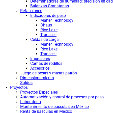
Determinadores de humedad: precisión en cada
Balanzas Granatarias
Refacciones
Indicadores de peso
Maher Technology
Ohaus
Rice Lake
Transcell
Celdas de carga
Maher Technology
Rice Lake
Transcell
Impresores
Camas de rodillos
Accesorios
Juego de pesas y masas patrón
Dimensionamiento
Saldos
Proyectos
Proyectos Especiales
Automatización y control de procesos por peso
Laboratorio
Mantenimiento de básculas en México
Renta de básculas en México