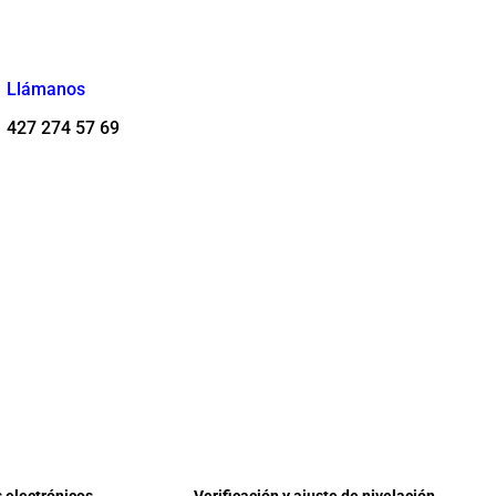
Llámanos
427 274 57 69
 electrónicos
Verificación y ajuste de nivelación