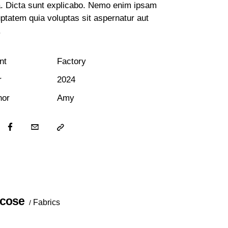
a. Dicta sunt explicabo. Nemo enim ipsam
ptatem quia voluptas sit aspernatur aut
.
nt
Factory
r
2024
hor
Amy
scose
Fabrics