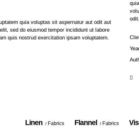
qui
volu
odit
ptatem quia voluptas sit aspernatur aut odit aut
 elit, sed do eiusmod tempor incididunt ut labore
Clie
am quis nostrud exercitation ipsam voluptatem.
Yea
Aut
Linen
Flannel
Vi
Fabrics
Fabrics