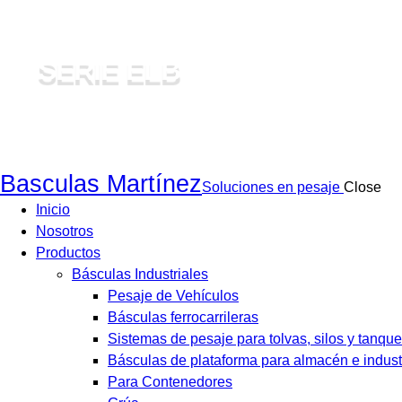
SERIE ELB
Basculas Martínez
Soluciones en pesaje
Close
Inicio
Nosotros
Productos
Básculas Industriales
Pesaje de Vehículos
Básculas ferrocarrileras
Sistemas de pesaje para tolvas, silos y tanque
Básculas de plataforma para almacén e indust
Para Contenedores