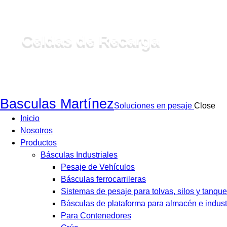
Celdas de Recarga
Basculas Martínez
Soluciones en pesaje
Close
Inicio
Nosotros
Productos
Básculas Industriales
Pesaje de Vehículos
Básculas ferrocarrileras
Sistemas de pesaje para tolvas, silos y tanque
Básculas de plataforma para almacén e indust
Para Contenedores