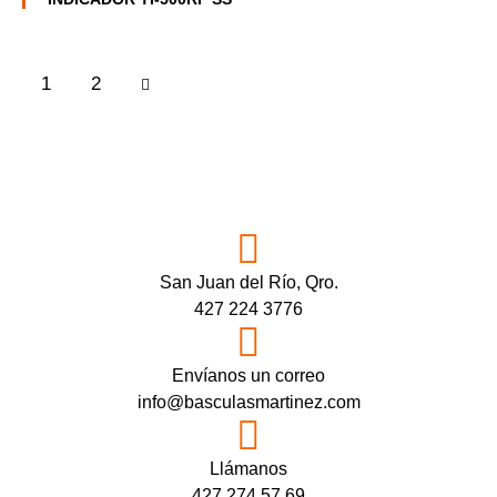
→
1
2
San Juan del Río, Qro.
427 224 3776
Envíanos un correo
info@basculasmartinez.com
Llámanos
427 274 57 69